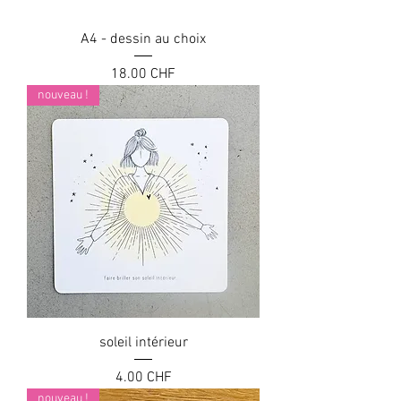
A4 - dessin au choix
Prix
18.00 CHF
nouveau !
soleil intérieur
Prix
4.00 CHF
nouveau !