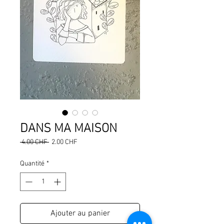
DANS MA MAISON
Prix
Prix
 4.00 CHF 
2.00 CHF
original
promotionnel
Quantité
*
Ajouter au panier