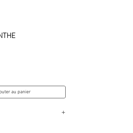
NTHE
outer au panier
 la main