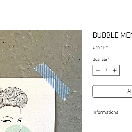
BUBBLE ME
Prix
4.00 CHF
Quantité
*
Aj
informations
format: 140 x 140 mm
coins arrondis, faits à