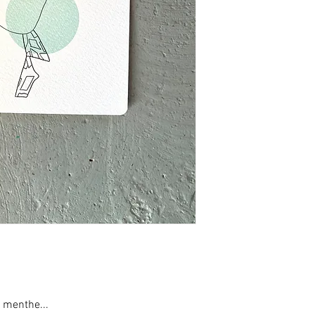
Impression numérique 
tintoretto gesso, 300 g
Valais.
vendu sans enveloppe,
A l’arrière de chaque c
bienveillante... celle-c
_
_
En achetant cette impr
créateurs! merci!
N’hésitez pas à me co
en plus grande quantité
vous répondre!
a menthe...