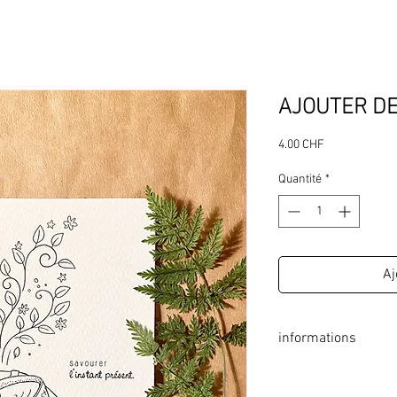
AJOUTER DE
Prix
4.00 CHF
Quantité
*
Aj
informations
format: 140 x 140 mm
coins arrondis, faits à