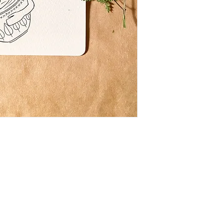
Impression numérique 
tintoretto gesso, 300 g
Valais.
vendu sans enveloppe,
A l’arrière de chaque c
bienveillante... celle-c
_
_
En achetant cette impr
créateurs! merci!
N’hésitez pas à me co
en plus grande quantité
vous répondre!