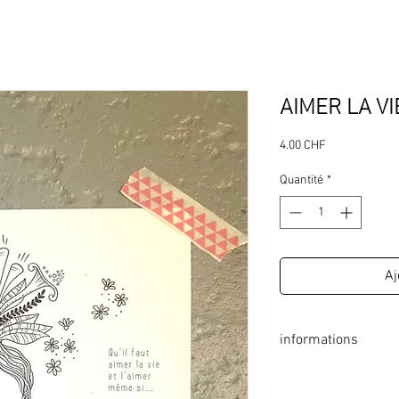
AIMER LA VI
Prix
4.00 CHF
Quantité
*
Aj
informations
format: 140 x 140 mm
coins arrondis, faits à