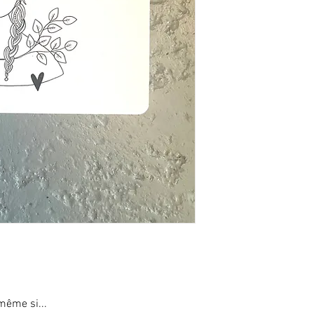
Impression numérique 
tintoretto gesso, 300 g
Valais.
vendu sans enveloppe,
A l’arrière de chaque c
bienveillante... celle-c
_
_
En achetant cette impr
créateurs! merci!
N’hésitez pas à me co
en plus grande quantité
vous répondre!
 même si...