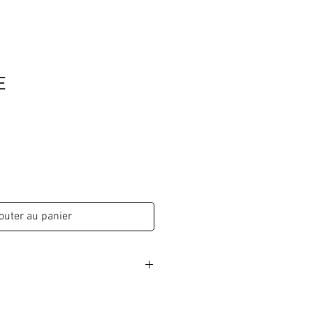
E
outer au panier
 la main